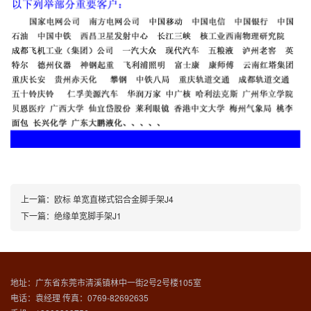
上一篇：
欧标 单宽直梯式铝合金脚手架J4
下一篇：
绝缘单宽脚手架J1
地址：广东省东莞市清溪镇林中一街2号2号楼105室
电话：袁经理 传真：0769-82692635