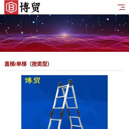
直梯/单梯（按类型）