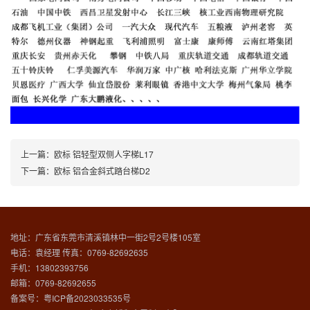
上一篇：
欧标 铝轻型双侧人字梯L17
下一篇：
欧标 铝合金斜式踏台梯D2
地址：广东省东莞市清溪镇林中一街2号2号楼105室
电话：袁经理 传真：0769-82692635
手机：13802393756
邮箱：0769-82692655
备案号：
粤ICP备2023033535号